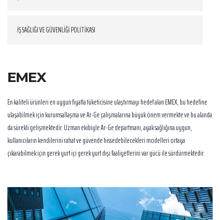
İŞ SAĞLIĞI VE GÜVENLİĞİ POLİTİKASI
EMEX
En kaliteli ürünleri en uygun fiyatla tüketicisine ulaştırmayı hedef alan EMEX, bu hedefine
ulaşabilmek için kurumsallaşma ve Ar-Ge çalışmalarına büyük önem vermekte ve bu alanda
da sürekli gelişmektedir. Uzman ekibiyle Ar-Ge departmanı, ayak sağlığına uygun,
kullanıcıların kendilerini rahat ve güvende hissedebilecekleri modelleri ortaya
çıkarabilmek için gerek yurt içi gerek yurt dışı faaliyetlerini var gücü ile sürdürmektedir.