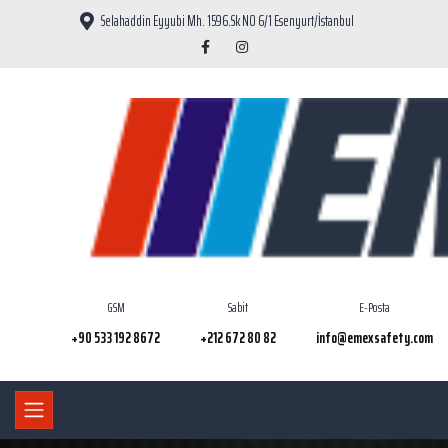
Selahaddin Eyyubi Mh. 1596.Sk NO 6/1 Esenyurt/İstanbul
GSM
Sabit
E-Posta
+90 533 192 8672
+212 672 80 82
info@emexsafety.com