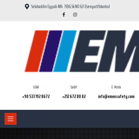
Selahaddin Eyyubi Mh. 1596.Sk NO 6/1 Esenyurt/İstanbul
GSM
Sabit
E-Posta
+90 533 192 8672
+212 672 80 82
info@emexsafety.com