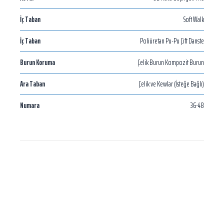
İç Taban
Soft Walk
İç Taban
Poliüretan Pu-Pu Çift Danste
Burun Koruma
Çelik Burun Kompozit Burun
Ara Taban
Çelik ve Kewlar (İsteğe Bağlı)
Numara
36-48