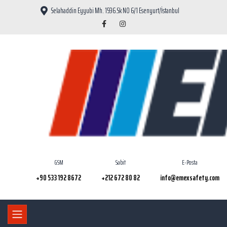
Selahaddin Eyyubi Mh. 1596.Sk NO 6/1 Esenyurt/İstanbul
GSM
Sabit
E-Posta
+90 533 192 8672
+212 672 80 82
info@emexsafety.com