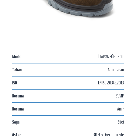
Model
İTALYAN SÜET BOT
Taban
Amir Taban
ISO
EN ISO 20345:2013
Koruma
S1/S1P
Koruma
Amir
Saya
Süet
Astar
3D Hava Geçirgen File