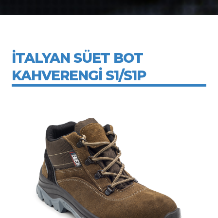
İTALYAN SÜET BOT
KAHVERENGİ S1/S1P